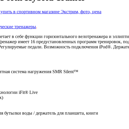
ческие тренажеры
.
ает в себе функции горизонтального велотренажера и эллиптич
Тренажер имеет 16 предустановленных программ тренировок, по
Регулируемые педали. Возможность подключения iPod®. Держате
итная система нагружения SMR Silent™
нологии iFit® Live
х)
ля бутылки воды / держатель для планшета, книги