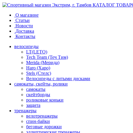
КАТАЛОГ ТОВАР
О магазине
Статьи
Новости
Доставка
Контакты
велосипеды
LT(LETO)
Tech Team (Теч Тим)
Merida (Мерида)
Haro (Харо)
Stels (Стелс)
Велосипеды с литыми дисками
самокаты, скейты, ролики
самокаты
скейтборды
роликовые коньки
защита
тренажеры
велотренажеры
спин-байки
беговые дорожки
эллиптические тренажеры