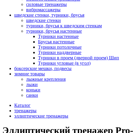
силовые тренажеры
вибромассажеры
шведские стенки, турники, брусья
шведские стенки
турники, брусья к шведским стенкам
турники, брусья настенные
Турники настенные
Брусья настенные
Турники потолочные
Турники наддверные
Турники в проем (дверной проем) Шип
Турники угловые (в угол)
боксерские мешки, подвесы
зимние товары
лыжные крепления
лыжи
коньки
санки
Каталог
тренажеры
эллиптические тренажеры
Эллиптический тренажер Pro-