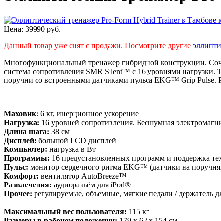
Цена:
39990
руб.
Данный товар уже снят с продажи. Посмотрите другие
эллипти
Многофункциональный тренажер гибридной конструкции. Сочет
система сопротивления SMR Silent™ с 16 уровнями нагрузки. 
поручни со встроенными датчиками пульса EKG™ Grip Pulse. 
Маховик:
6 кг, инерционное ускорение
Нагрузка:
16 уровней сопротивления. Бесшумная электромагн
Длина шага:
38 см
Дисплей:
большой LCD дисплей
Компьютер:
нагрузка в Вт
Программы:
16 предустановленных программ и поддержка тех
Пульс:
монитор сердечного ритма EKG™ (датчики на поручня
Комфорт:
вентилятор AutoBreeze™
Развлечения:
аудиоразъём для iPod®
Прочее:
регулируемые, объемные, мягкие педали / держатель д
Максимальный вес пользователя:
115 кг
Размеры в рабочем положении:
179 x 62 x 154 cм